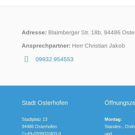
Adresse:
Blaimberger Str. 18b, 94486 Oste
Ansprechpartner:
Herr Christian Jakob
09932 954553
Stadt Osterhofen
Öffnungsze
Stadtplatz 13
Montag:
94486 Osterhofen
Standes-, Ordn
+49-(0)9932/403-0
und