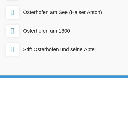
Osterhofen am See (Halser Anton)
Osterhofen um 1800
Stift Osterhofen und seine Äbte
Stadt Osterhofen
Stadtplatz 13
94486 Osterhofen
+49-(0)9932/403-0
+49-(0)9932/403-175