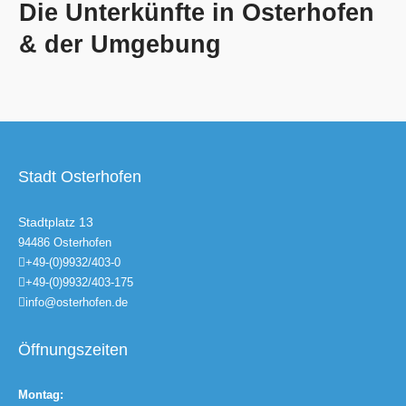
Die Unterkünfte in Osterhofen
& der Umgebung
Stadt Osterhofen
Stadtplatz 13
94486 Osterhofen
+49-(0)9932/403-0
+49-(0)9932/403-175
info@osterhofen.de
Öffnungszeiten
Montag: