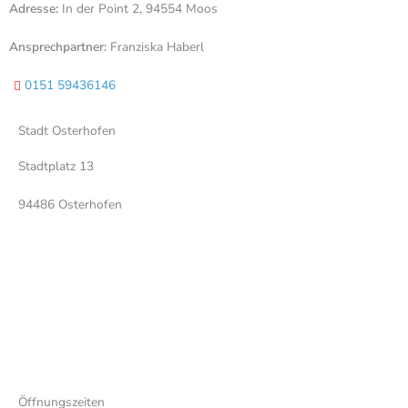
Adresse:
In der Point 2, 94554 Moos
Ansprechpartner:
Franziska Haberl
0151 59436146
Stadt Osterhofen
Stadtplatz 13
94486 Osterhofen
+49-(0)9932/403-0
+49-(0)9932/403-175
info@osterhofen.de
Öffnungszeiten