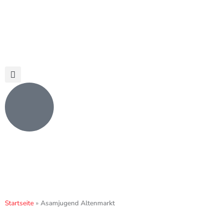
Zum
springen
Inhalt
springen
Startseite
»
Asamjugend Altenmarkt