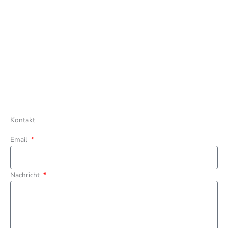
Impressum
Datenschutz
Barrierefreiheit
Gebärdensprache
Kontakt
Email
Nachricht