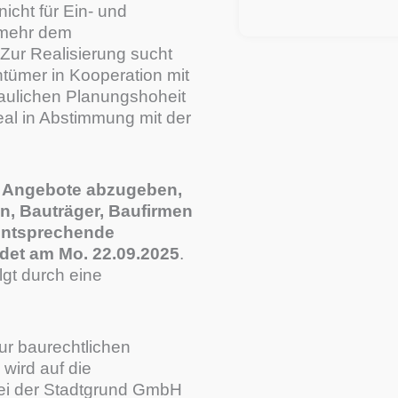
icht für Ein- und
elmehr dem
ur Realisierung sucht
tümer in Kooperation mit
baulichen Planungshoheit
eal in Abstimmung mit der
e Angebote abzugeben,
n, Bauträger, Baufirmen
 entsprechende
det am Mo. 22.09.2025
.
gt durch eine
ur baurechtlichen
ird auf die
ei der Stadtgrund GmbH