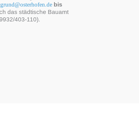
tgrund@osterhofen.de
bis
ch das städtische Bauamt
09932/403-110).