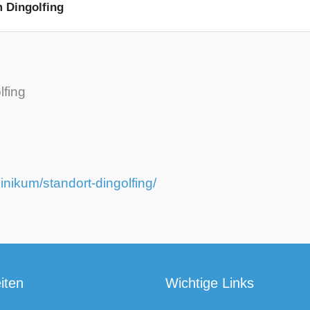
 Dingolfing
lfing
inikum/standort-dingolfing/
iten
Wichtige Links