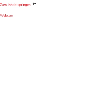
Zum
Zum Inhalt springen
Inhalt
springen
Webcam