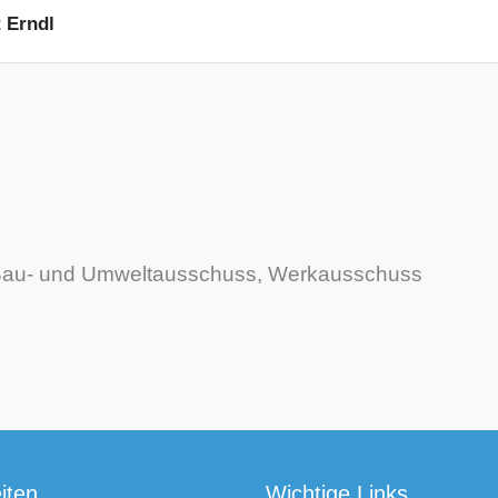
 Erndl
s, Bau- und Umweltausschuss, Werkausschuss
iten
Wichtige Links