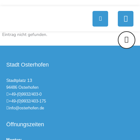
Zum
springen
Inhalt
springen
Eintrag nicht gefunden.
Stadt Osterhofen
Stadtplatz 13
94486 Osterhofen
+49-(0)9932/403-0
+49-(0)9932/403-175
info@osterhofen.de
Öffnungszeiten
Montag: