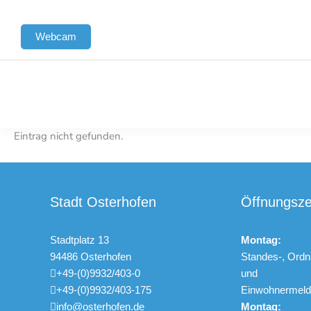
Zum
springen
Inhalt
Webcam
springen
Eintrag nicht gefunden.
Stadt Osterhofen
Öffnungsze
Stadtplatz 13
Montag:
94486 Osterhofen
Standes-, Ordn
+49-(0)9932/403-0
und
+49-(0)9932/403-175
Einwohnerme
info@osterhofen.de
Montag: